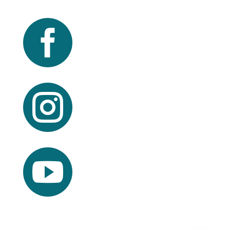


