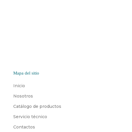
CINTURÓN PÉLVICO
SOPORTE LATERAL
DE 4 PUNTOS
DE TRONCO
Mapa del sitio
Inicio
Nosotros
Catálogo de productos
Servicio técnico
Contactos